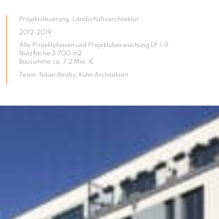
Projektsteuerung, Landschaftsarchitektur
2012-2019
Alle Projektphasen und Projektüberwachung LP 1-9
Nutzfläche 3.700 m2
Bausumme ca. 7,2 Mio. €
Team: Niber Realty, Kuhn Architekten