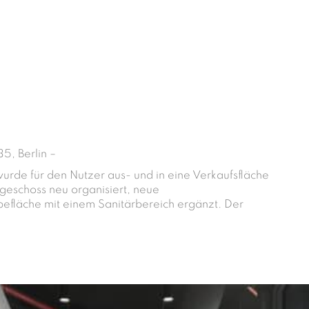
5, Berlin –
de für den Nutzer aus- und in eine Verkaufsfläche
eschoss neu organisiert, neue
fläche mit einem Sanitärbereich ergänzt. Der