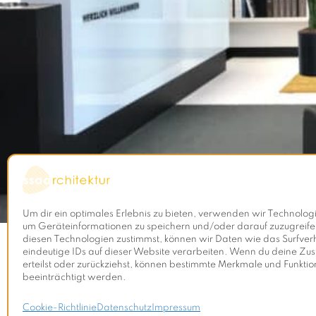
Um dir ein optimales Erlebnis zu bieten, verwenden wir Technolog
um Geräteinformationen zu speichern und/oder darauf zuzugreif
diesen Technologien zustimmst, können wir Daten wie das Surfver
eindeutige IDs auf dieser Website verarbeiten. Wenn du deine Zu
erteilst oder zurückziehst, können bestimmte Merkmale und Funkti
beeinträchtigt werden.
Cookie-Richtlinie
Datenschutz
Impressum