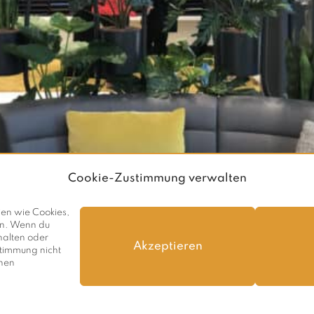
Cookie-Zustimmung verwalten
ien wie Cookies,
en. Wenn du
halten oder
Akzeptieren
stimmung nicht
Instagram
Impressum |
Datenschutz
onen