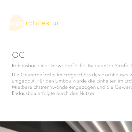
OC
Rohausbau einer Gewerbefläche, Budapester Straße 3
Die Gewerbefläche im Erdgeschoss des Hochhauses wur
umgebaut. Für den Umbau wurde die Einheiten im Erdg
Mietbereichstrennwände eingezogen und die Gewerbe
Endausbau erfolgte durch den Nutzer.